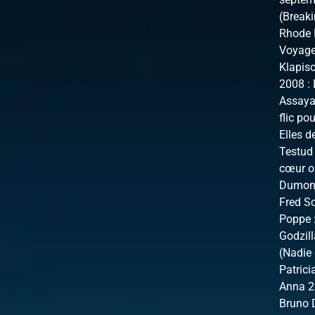
(Breaki
Rhode I
Voyage 
Klapisc
2008 : 
Assayas
flic po
Elles d
Testud 
cœur ou
Dumont
Fred Sc
Poppe :
Godzill
(Nadie 
Patrici
Anna 20
Bruno 