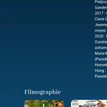
Preljoc
Sanders
2017 : 
Claire 
Jeanne 
croyez 
2020 : 
Ouistr
acharn
Marie-M
(Paradi
Honoré 
Hùng : 
Pasoli
Filmographie