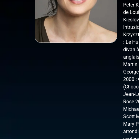
Peter 
de Loui
Kieślow
Intrusi
Krzyszt
: Le Hu
divan à
anglais
Martin 
George
2000 :
(Chocol
Jean-L
Rose 2
Michae
Scott 
Mary Pa
arrond
septem