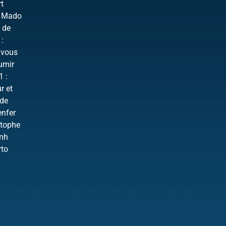
rt
 : Mado
e de
:
 vous
umir
1 :
r et
 de
enfer
stophe
Anh
rto