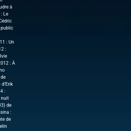
udre à
: Le
Cédric
 public
11 : Un
12 :
lvie
2012 : À
uno
 de
 d’Erik
4 :
 nuit
33) de
sina :
ute de
elin