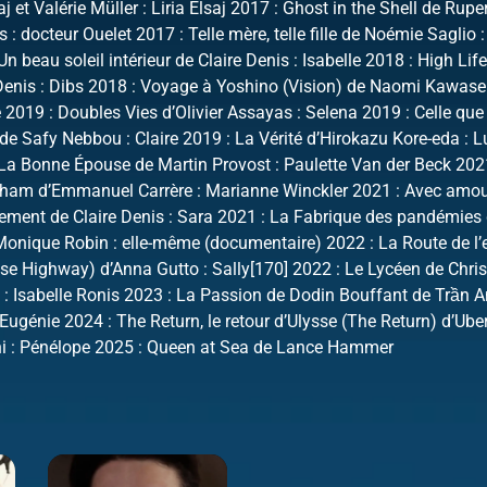
aj et Valérie Müller : Liria Elsaj 2017 : Ghost in the Shell de Rupe
 : docteur Ouelet 2017 : Telle mère, telle fille de Noémie Saglio
Un beau soleil intérieur de Claire Denis : Isabelle 2018 : High Lif
Denis : Dibs 2018 : Voyage à Yoshino (Vision) de Naomi Kawase 
2019 : Doubles Vies d’Olivier Assayas : Selena 2019 : Celle que
de Safy Nebbou : Claire 2019 : La Vérité d’Hirokazu Kore-eda : L
La Bonne Épouse de Martin Provost : Paulette Van der Beck 202
eham d’Emmanuel Carrère : Marianne Winckler 2021 : Avec amou
ement de Claire Denis : Sara 2021 : La Fabrique des pandémies
onique Robin : elle-même (documentaire) 2022 : La Route de l’
se Highway) d’Anna Gutto : Sally[170] 2022 : Le Lycéen de Chri
: Isabelle Ronis 2023 : La Passion de Dodin Bouffant de Trần 
Eugénie 2024 : The Return, le retour d’Ulysse (The Return) d’Ube
ni : Pénélope 2025 : Queen at Sea de Lance Hammer