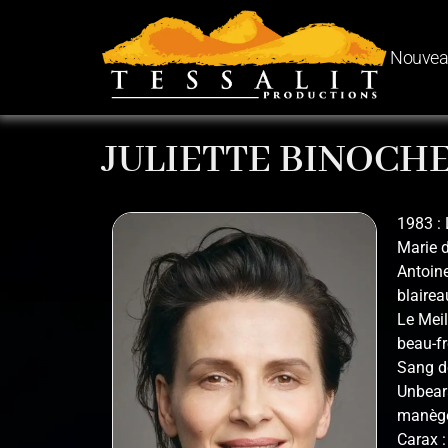
Nouvea
JULIETTE BINOCH
1983 : 
Marie d
Antoine
blairea
Le Meil
beau-fr
Sang de
Unbeara
manège
Carax :