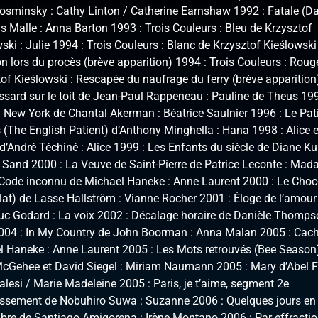
Kosminsky : Cathy Linton / Catherine Earnshaw 1992 : Fatale (
s Malle : Anna Barton 1993 : Trois Couleurs : Bleu de Krzysztof
ski : Julie 1994 : Trois Couleurs : Blanc de Krzysztof Kieślowski 
on lors du procès (brève apparition) 1994 : Trois Couleurs : Roug
of Kieślowski : Rescapée du naufrage du ferry (brève apparitio
ssard sur le toit de Jean-Paul Rappeneau : Pauline de Theus 19
 New York de Chantal Akerman : Béatrice Saulnier 1996 : Le Pat
 (The English Patient) d’Anthony Minghella : Hana 1998 : Alice e
d’André Téchiné : Alice 1999 : Les Enfants du siècle de Diane Ku
 Sand 2000 : La Veuve de Saint-Pierre de Patrice Leconte : Ma
 Code inconnu de Michael Haneke : Anne Laurent 2000 : Le Choc
at) de Lasse Hallström : Vianne Rocher 2001 : Éloge de l’amour
uc Godard : La voix 2002 : Décalage horaire de Danièle Thomps
004 : In My Country de John Boorman : Anna Malan 2005 : Cac
l Haneke : Anne Laurent 2005 : Les Mots retrouvés (Bee Season
McGehee et David Siegel : Miriam Naumann 2005 : Mary d’Abel Fe
lesi / Marie Madeleine 2005 : Paris, je t’aime, segment 2e
issement de Nobuhiro Suwa : Suzanne 2006 : Quelques jours en
bre de Santiago Amigorena : Irène Montano 2006 : Par effracti