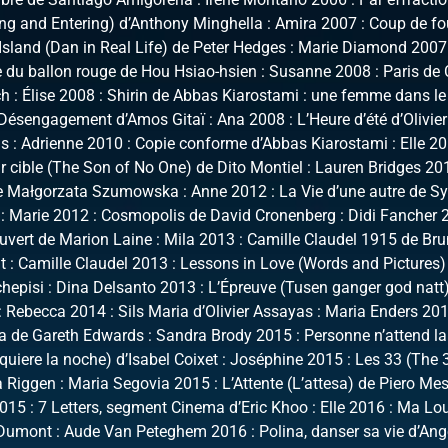
ng and Entering) d’Anthony Minghella : Amira 2007 : Coup de fo
sland (Dan in Real Life) de Peter Hedges : Marie Diamond 2007 
du ballon rouge de Hou Hsiao-hsien : Susanne 2008 : Paris de 
h : Élise 2008 : Shirin de Abbas Kiarostami : une femme dans le
Désengagement d’Amos Gitaï : Ana 2008 : L’Heure d’été d’Olivier
 : Adrienne 2010 : Copie conforme d’Abbas Kiarostami : Elle 20
ur cible (The Son of No One) de Dito Montiel : Lauren Bridges 20
e Małgorzata Szumowska : Anne 2012 : La Vie d’une autre de Sy
: Marie 2012 : Cosmopolis de David Cronenberg : Didi Fancher 
vert de Marion Laine : Mila 2013 : Camille Claudel 1915 de Br
 : Camille Claudel 2013 : Lessons in Love (Words and Pictures)
hepisi : Dina Delsanto 2013 : L’Épreuve (Tusen ganger god natt)
 Rebecca 2014 : Sils Maria d’Olivier Assayas : Maria Enders 201
a de Gareth Edwards : Sandra Brody 2015 : Personne n’attend la
quiere la noche) d’Isabel Coixet : Joséphine 2015 : Les 33 (The 
a Riggen : Maria Segovia 2015 : L’Attente (L’attesa) de Piero Mes
15 : 7 Letters, segment Cinema d’Eric Khoo : Elle 2016 : Ma Lo
Dumont : Aude Van Peteghem 2016 : Polina, danser sa vie d’Ang