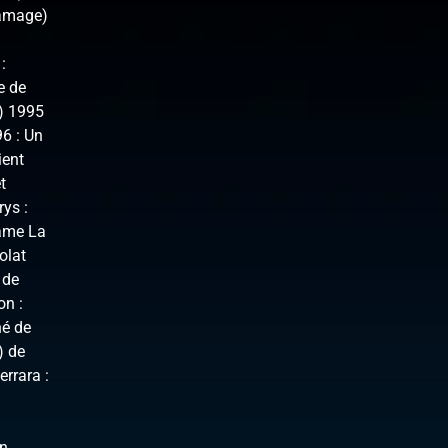
Damage)
:
e de
n) 1995
96 : Un
ient
t
rys :
dame La
olat
 de
on :
hé de
) de
rrara :
on