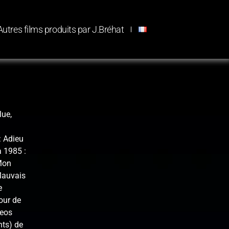
Autres films produits par J.Bréhat
lue,
: Adieu
a 1985 :
 Mon
Mauvais
e
our de
Leos
hts) de