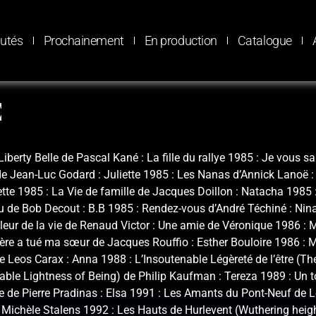
utés
Prochainement
En production
Catalogue
E
Liberty Belle de Pascal Kané : La fille du rallye 1985 : Je vous sa
e Jean-Luc Godard : Juliette 1985 : Les Nanas d’Annick Lanoë :
tte 1985 : La Vie de famille de Jacques Doillon : Natacha 1985 
u de Bob Decout : B.B 1985 : Rendez-vous d’André Téchiné : Nin
leur de la vie de Renaud Victor : Une amie de Véronique 1986 :
ère a tué ma sœur de Jacques Rouffio : Esther Bouloire 1986 : 
 Leos Carax : Anna 1988 : L’Insoutenable Légèreté de l’être (Th
ble Lightness of Being) de Philip Kaufman : Tereza 1989 : Un t
 de Pierre Pradinas : Elsa 1991 : Les Amants du Pont-Neuf de 
 Michèle Stalens 1992 : Les Hauts de Hurlevent (Wuthering heig