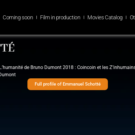
Coming soon
Film in production
Movies Catalog
Ot
TÉ
 L’humanité de Bruno Dumont 2018 : Coincoin et les Z’inhumain
 Dumont
Full profile of Emmanuel Schotté