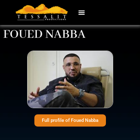
FOUED NABBA
Full profile of Foued Nabba