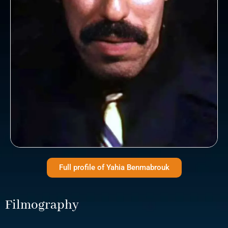
Full profile of Yahia Benmabrouk
Filmography