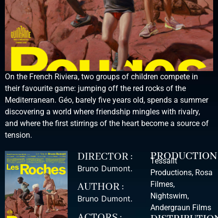
On the French Riviera, two groups of children compete in
their favourite game: jumping off the red rocks of the
Mediterranean. Géo, barely five years old, spends a summer
discovering a world where friendship mingles with rivalry,
and where the first stirrings of the heart become a source of
tension.
PRODUCTION
DIRECTOR :
Tessalit
Bruno Dumont
.
Productions, Rosa
Filmes,
AUTHOR :
Nightswim,
Bruno Dumont
.
Andergraun Films
ACTORS :