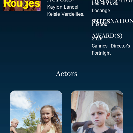
DISTRIBUTIO
Les Films du
Kaylon Lancel
,
Losange
Kelsie Verdeilles
.
INTERNATIONAL SALES
Luxbox
AWARD(S)
2026
Cannes: Director’s
Fortnight
Actors