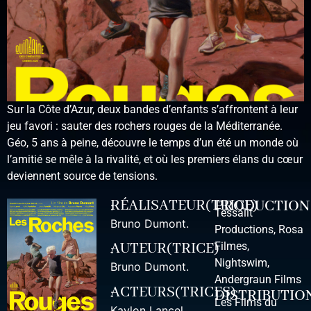
Sur la Côte d’Azur, deux bandes d’enfants s’affrontent à leur
jeu favori : sauter des rochers rouges de la Méditerranée.
Géo, 5 ans à peine, découvre le temps d’un été un monde où
l’amitié se mêle à la rivalité, et où les premiers élans du cœur
deviennent source de tensions.
PRODUCTION
RÉALISATEUR(TRICE) :
Tessalit
Bruno Dumont
.
Productions, Rosa
Filmes,
AUTEUR(TRICE) :
Nightswim,
Bruno Dumont
.
Andergraun Films
ACTEURS(TRICES) :
DISTRIBUTIO
Les Films du
Kaylon Lancel
,