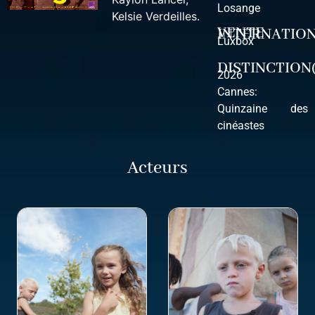
Losange
Kelsie Verdeilles
.
VENTE INTERNATI
Luxbox
DISTINCTION(
2026
Cannes:
Quinzaine des
cinéastes
Acteurs